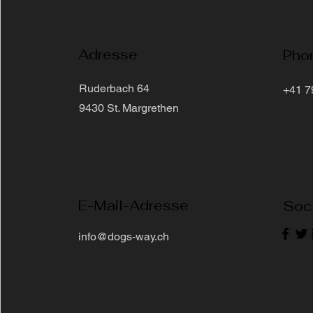
Adresse
Pho
Ruderbach 64
+41 7
9430 St. Margrethen
E-Mail-Adresse
Soc
info@dogs-way.ch